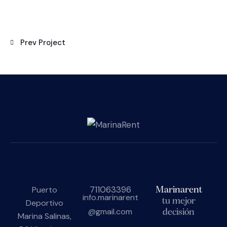
Prev Project
711063396
Puerto
Marinarent
info.marinarent
tu mejor
Deportivo
@gmail.com
decisión
Marina Salinas,