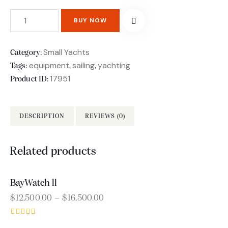
BUY NOW
Small Yachts
Category:
equipment
sailing
yachting
Tags:
,
,
17951
Product ID:
DESCRIPTION
REVIEWS (0)
Related products
BayWatch ll
$
12,500.00
–
$
16,500.00
Rated