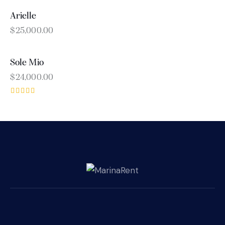
4.00
out of 5
Arielle
OUT OF STOCK
$
25,000.00
Sole Mio
$
24,000.00
Rated
5.00
out of 5