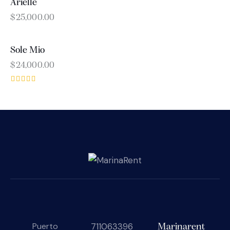
Arielle
OUT OF STOCK
$
25,000.00
Sole Mio
$
24,000.00
Rated
5.00
out of 5
711063396
Puerto
Marinarent